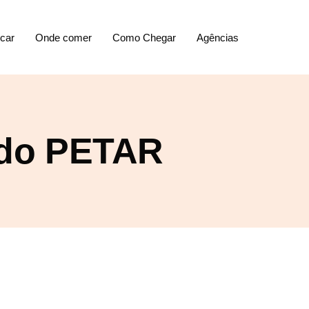
icar
Onde comer
Como Chegar
Agências
a do PETAR